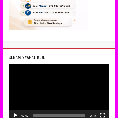
SENAM SYARAF KEJEPIT
Video
Player
00:00
06:46