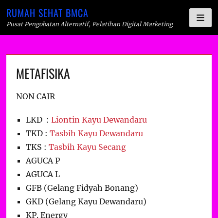
RUMAH SEHAT BMCA
Pusat Pengobatan Alternatif, Pelatihan Digital Marketing
Skip
METAFISIKA
to
content
NON CAIR
LKD :
Liontin Kayu Dewandaru
TKD :
Tasbih Kayu Dewandaru
TKS :
Tasbih Kayu Secang
AGUCA P
AGUCA L
GFB (Gelang Fidyah Bonang)
GKD (Gelang Kayu Dewandaru)
KP. Energy