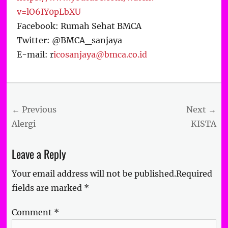
v=lO6IY0pLbXU
Facebook: Rumah Sehat BMCA
Twitter: @BMCA_sanjaya
E-mail: r
icosanjaya@bmca.co.id
Categories
Artikel
Post
← Previous
Next →
navigation
Previous
Next
Alergi
KISTA
post:
post:
Leave a Reply
Your email address will not be published.
Required
fields are marked
*
Comment
*