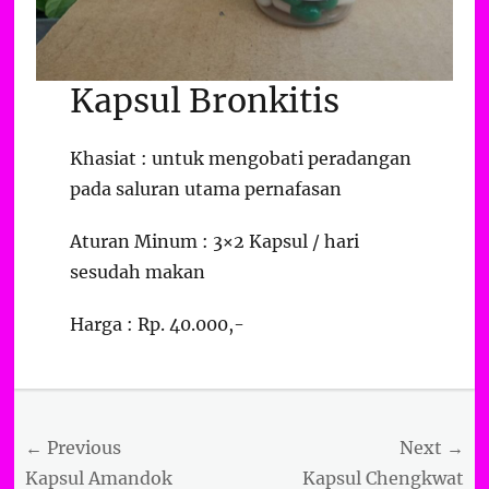
Kapsul Bronkitis
Khasiat : untuk mengobati peradangan
pada saluran utama pernafasan
Aturan Minum : 3×2 Kapsul / hari
sesudah makan
Harga : Rp. 40.000,-
Categories
Kapsul
Herbal
Post
← Previous
Next →
navigation
Previous
Next
Kapsul Amandok
Kapsul Chengkwat