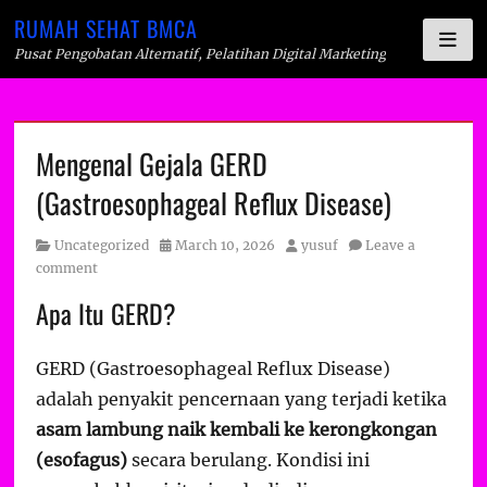
RUMAH SEHAT BMCA
Pusat Pengobatan Alternatif, Pelatihan Digital Marketing
Skip
Mengenal Gejala GERD
to
(Gastroesophageal Reflux Disease)
content
Category
Posted
Author
Uncategorized
March 10, 2026
yusuf
Leave a
on
comment
Apa Itu GERD?
GERD (Gastroesophageal Reflux Disease)
adalah penyakit pencernaan yang terjadi ketika
asam lambung naik kembali ke kerongkongan
(esofagus)
secara berulang. Kondisi ini