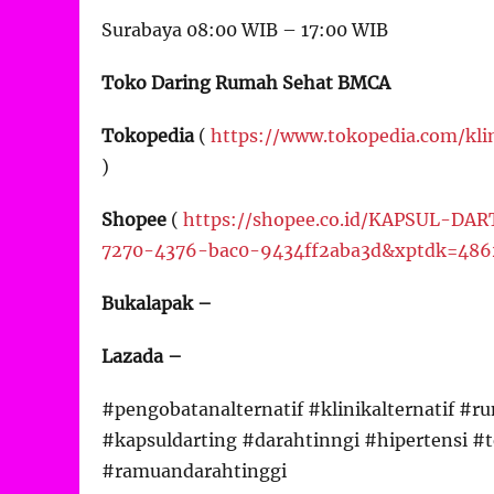
Surabaya 08:00 WIB – 17:00 WIB
Toko Daring Rumah Sehat BMCA
Tokopedia
(
https://www.tokopedia.com/kl
)
Shopee
(
https://shopee.co.id/KAPSUL-DA
7270-4376-bac0-9434ff2aba3d&xptdk=486
Bukalapak –
Lazada –
#pengobatanalternatif #klinikalternatif #
#kapsuldarting #darahtinngi #hipertensi #t
#ramuandarahtinggi