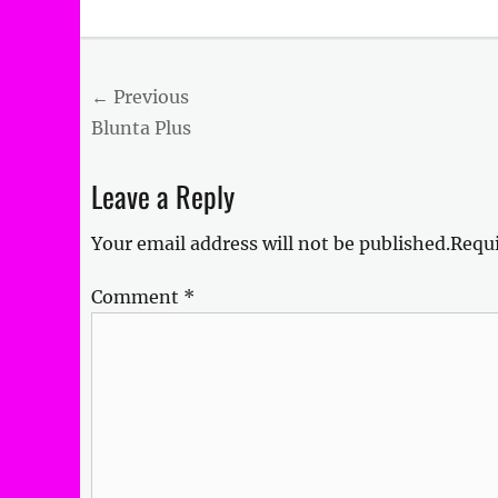
Categories
Uncategorized
Post
← Previous
Previous
Blunta Plus
navigation
post:
Leave a Reply
Your email address will not be published.
Requi
Comment
*