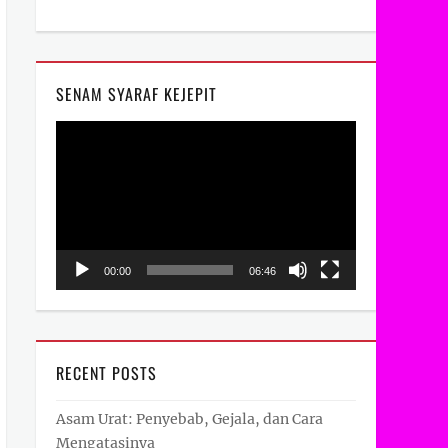
SENAM SYARAF KEJEPIT
Video
Player
00:00
06:46
RECENT POSTS
Asam Urat: Penyebab, Gejala, dan Cara
Mengatasinya