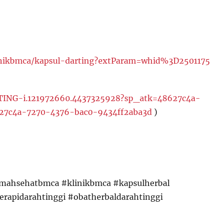
inikbmca/kapsul-darting?extParam=whid%3D2501175
RTING-i.121972660.4437325928?sp_atk=48627c4a-
27c4a-7270-4376-bac0-9434ff2aba3d
)
rumahsehatbmca #klinikbmca #kapsulherbal
erapidarahtinggi #obatherbaldarahtinggi