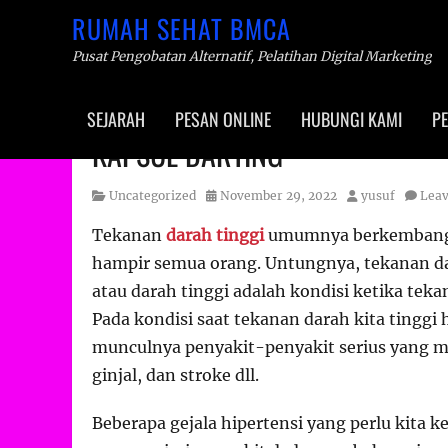
RUMAH SEHAT BMCA
Pusat Pengobatan Alternatif, Pelatihan Digital Marketing
Primary
SEJARAH
PESAN ONLINE
HUBUNGI KAMI
PE
menu
Skip
KAPSUL DARTING
to
content
Category
Posted
Author
Uncategorized
November 29, 2022
yusuf
Lea
on
Tekanan
darah tinggi
umumnya berkembang 
hampir semua orang. Untungnya, tekanan da
atau darah tinggi adalah kondisi ketika tek
Pada kondisi saat tekanan darah kita tinggi
munculnya penyakit-penyakit serius yang m
ginjal, dan stroke dll.
Beberapa gejala hipertensi yang perlu kita k