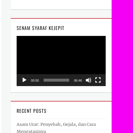
SENAM SYARAF KEJEPIT
Video
Player
00:00
06:46
RECENT POSTS
Asam Urat: Penyebab, Gejala, dan Cara
Mengatasinya