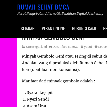
RUMAH SEHAT BMCA
Pusat Pengobatan Alternatif, Pelatihan Digital Marketing
Primary
SEJARAH
PESAN ONLINE
HUBUNGI KAMI
PE
menu
Skip
MINYAK GEMBOLO GENI
to
content
Category
Posted
Author
Uncategorized
December 6, 2022
yusuf
Leave
on
Minyak Gembolo Geni atau sering di sebut
Andalan yang diproduksi oleh Rumah Sehat
luar (obat luar non konsumsi).
Manfaat dari minyak gembolo adalah :
Syaraf kejepit
Nyeri Sendi
Asam Urat