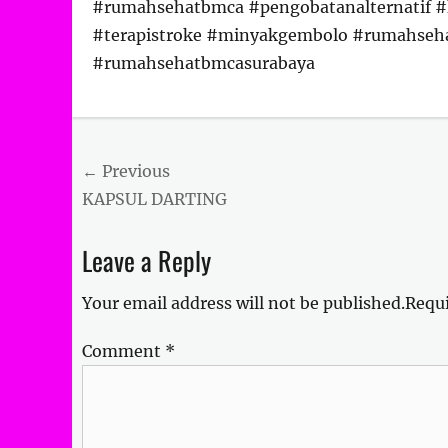
#rumahsehatbmca #pengobatanalternatif #kli
#terapistroke #minyakgembolo #rumahseh
#rumahsehatbmcasurabaya
Categories
Uncategorized
Post
← Previous
Previous
KAPSUL DARTING
navigation
post:
Leave a Reply
Your email address will not be published.
Requi
Comment
*