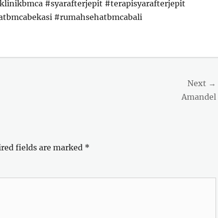
nikbmca #syarafterjepit #terapisyarafterjepit
atbmcabekasi #rumahsehatbmcabali
Next →
Next
Amandel
post:
red fields are marked
*